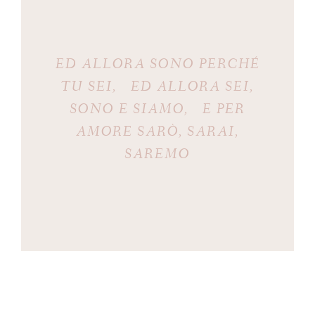
ED ALLORA SONO PERCHÉ
TU SEI, ED ALLORA SEI,
SONO E SIAMO, E PER
AMORE SARÒ, SARAI,
SAREMO