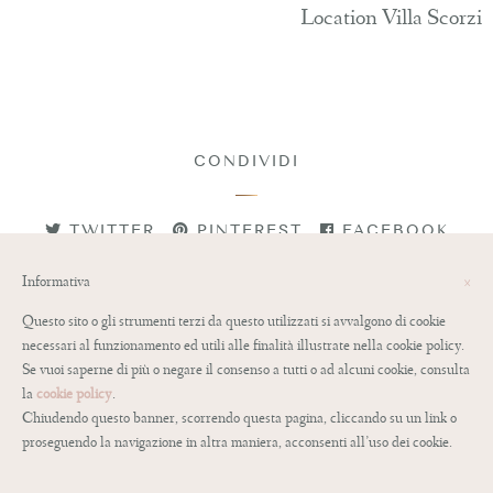
Location Villa Scorzi
CONDIVIDI
TWITTER
PINTEREST
FACEBOOK
Informativa
×
Questo sito o gli strumenti terzi da questo utilizzati si avvalgono di cookie
necessari al funzionamento ed utili alle finalità illustrate nella cookie policy.
Se vuoi saperne di più o negare il consenso a tutti o ad alcuni cookie, consulta
la
cookie policy
.
CATERINA
Chiudendo questo banner, scorrendo questa pagina, cliccando su un link o
proseguendo la navigazione in altra maniera, acconsenti all’uso dei cookie.
Mi chiamo Caterina Testardi e sono